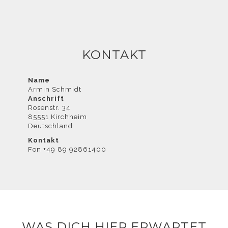
widersprechen
KONTAKT
Name
Armin Schmidt
Anschrift
können, finden
Rosenstr. 34
85551 Kirchheim
Deutschland
Kontakt
Fon +49 89 92861400
Sie in der
WAS DICH HIER ERWARTET
Datenschutzerklärung