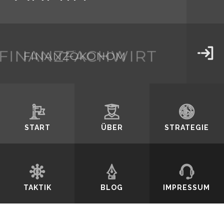
SCHMIDT
FINANZFACHWIRT
Durch weiteres
FINANZÖKONOM
Surfen erklären
START
ÜBER
STRATEGIE
Sie sich mit der
TAKTIK
BLOG
IMPRESSUM